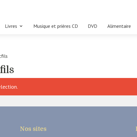
Livres
Musique et prières CD
DVD
Alimentaire
tfils
fils
lection.
Nos sites