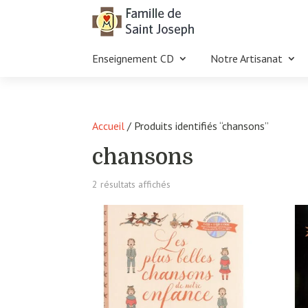
Enseignement CD
Notre Artisanat
Accueil
/ Produits identifiés “chansons”
chansons
Trié
2 résultats affichés
du
plus
récent
au
plus
ancien