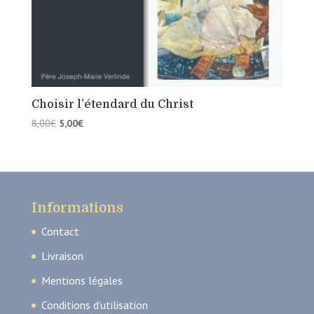
Choisir l’étendard du Christ
Le
Le
8,00
€
5,00
€
prix
prix
initial
actuel
était :
est :
8,00€.
5,00€.
Informations
Contact
Livraison
Mentions légales
Conditions d’utilisation