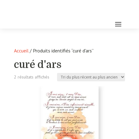
Accueil
/ Produits identifiés “curé d'ars”
curé d'ars
Trié
2 résultats affichés
du
plus
récent
au
plus
ancien