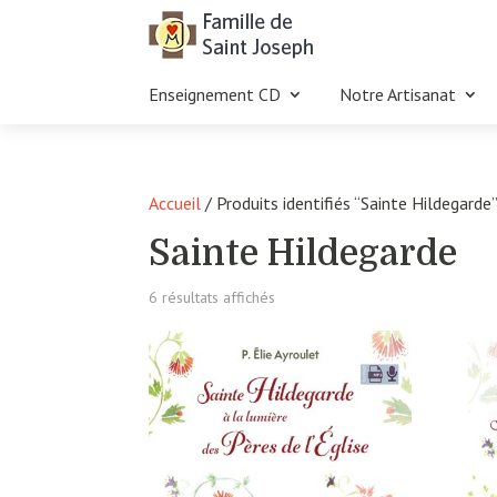
Enseignement CD
Notre Artisanat
Accueil
/ Produits identifiés “Sainte Hildegarde
Sainte Hildegarde
Trié
6 résultats affichés
du
plus
récent
au
plus
ancien