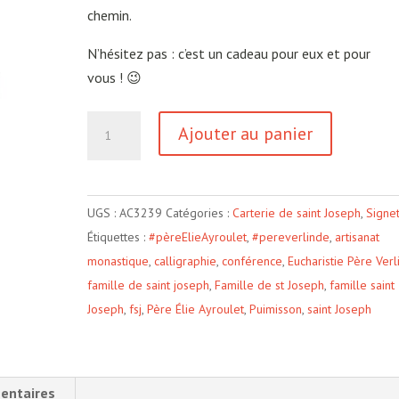
chemin.
N’hésitez pas : c’est un cadeau pour eux et pour
vous ! 😉
quantité
Ajouter au panier
de
Allons
à
UGS :
AC3239
Catégories :
Carterie de saint Joseph
,
Signe
l'Amour
Étiquettes :
#pèreElieAyroulet
,
#pereverlinde
,
artisanat
monastique
,
calligraphie
,
conférence
,
Eucharistie Père Ver
famille de saint joseph
,
Famille de st Joseph
,
famille saint
Joseph
,
fsj
,
Père Élie Ayroulet
,
Puimisson
,
saint Joseph
entaires