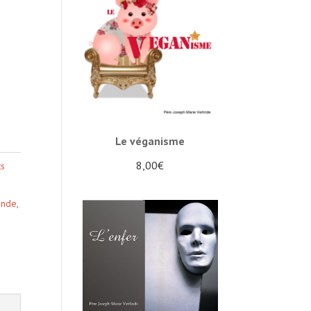
Le véganisme
8,00
€
ts
linde
,