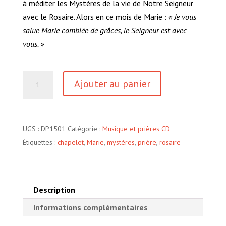
à méditer les Mystères de la vie de Notre Seigneur
avec le Rosaire.
Alors en ce mois de Marie :
« Je vous
salue Marie comblée de grâces, le Seigneur est avec
vous. »
quantité
Ajouter au panier
de
Chapelet
médité
UGS :
DP1501
Catégorie :
Musique et prières CD
avec
Étiquettes :
chapelet
,
Marie
,
mystères
,
prière
,
rosaire
les
Moines
et
Moniales
Description
de
Informations complémentaires
saint