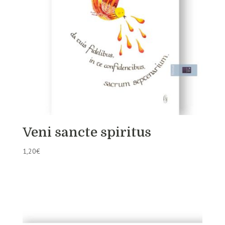
Veni sancte spiritus
1,20
€