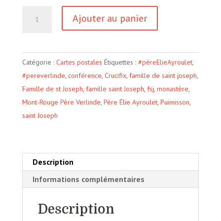
quantité
Ajouter au panier
de
Mont-
Rouge
Catégorie :
Cartes postales
Étiquettes :
#pèreElieAyroulet
,
-
#pereverlinde
,
conférence
,
Crucifix
,
famille de saint joseph
,
Le
Famille de st Joseph
,
famille saint Joseph
,
fsj
,
monastère
,
Crucifix
Mont-Rouge Père Verlinde
,
Père Élie Ayroulet
,
Puimisson
,
saint Joseph
Description
Informations complémentaires
Description