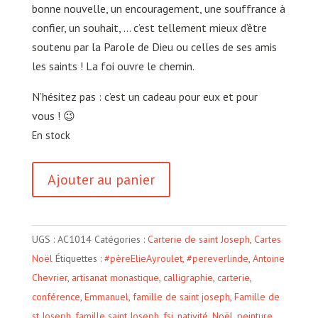
bonne nouvelle, un encouragement, une souffrance à
confier, un souhait, … c’est tellement mieux d’être
soutenu par la Parole de Dieu ou celles de ses amis
les saints ! La foi ouvre le chemin.
N’hésitez pas : c’est un cadeau pour eux et pour
vous ! 😉
En stock
quantité
Ajouter au panier
de
Dieu
est
UGS :
AC1014
Catégories :
Carterie de saint Joseph
,
Cartes
avec
Noël
Étiquettes :
#pèreElieAyroulet
,
#pereverlinde
,
Antoine
nous
Chevrier
,
artisanat monastique
,
calligraphie
,
carterie
,
conférence
,
Emmanuel
,
famille de saint joseph
,
Famille de
st Joseph
,
famille saint Joseph
,
fsj
,
nativité
,
Noël
,
peinture
,