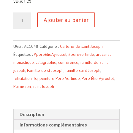
vous ! 😉
quantité
Ajouter au panier
de
Vie
UGS :
AC1048
Catégorie :
Carterie de saint Joseph
Étiquettes :
#pèreElieAyroulet
,
#pereverlinde
,
artisanat
monastique
,
calligraphie
,
conférence
,
famille de saint
joseph
,
Famille de st Joseph
,
famille saint Joseph
,
félicitation
,
fsj
,
peinture Père Verlinde
,
Père Élie Ayroulet
,
Puimisson
,
saint Joseph
Description
Informations complémentaires