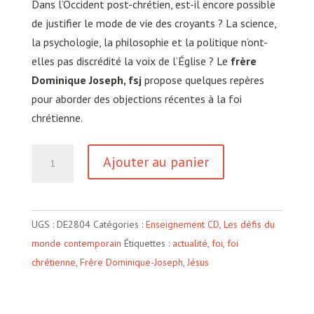
Dans l’Occident post-chrétien, est-il encore possible
de justifier le mode de vie des croyants ? La science,
la psychologie, la philosophie et la politique n’ont-
elles pas discrédité la voix de l’Église ? Le
frère
Dominique Joseph, fsj
propose quelques repères
pour aborder des objections récentes à la foi
chrétienne.
quantité
Ajouter au panier
de
Peut-
on
UGS :
DE2804
Catégories :
Enseignement CD
,
Les défis du
encore
monde contemporain
Étiquettes :
actualité
,
foi
,
foi
défendre
chrétienne
,
Frère Dominique-Joseph
,
Jésus
la
Foi
chrétienne