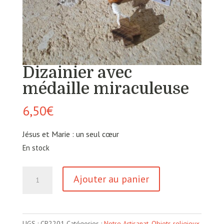
Dizainier avec
médaille miraculeuse
6,50
€
Jésus et Marie : un seul cœur
En stock
quantité
Ajouter au panier
de
Dizainier
avec
UGS :
CP2201
Catégories :
Notre Artisanat
,
Objets religieux
,