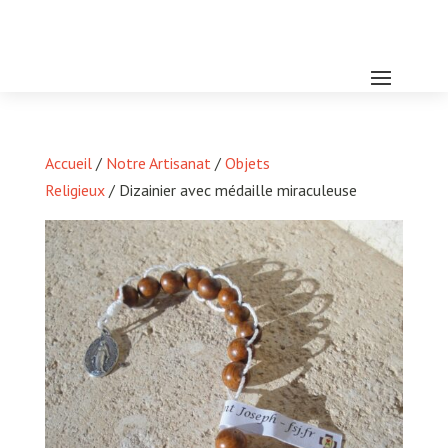
Accueil
/
Notre Artisanat
/
Objets
Religieux
/ Dizainier avec médaille miraculeuse