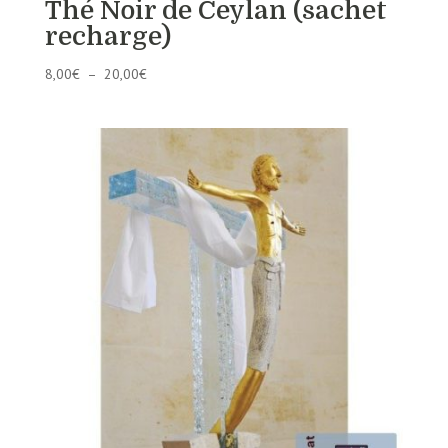
Thé Noir de Ceylan (sachet
recharge)
Plage
8,00
€
–
20,00
€
de
prix :
8,00€
à
20,00€