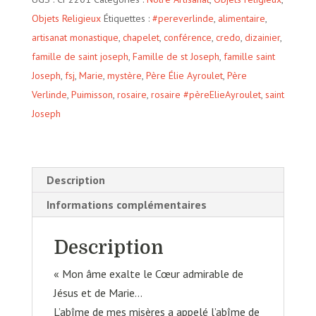
médaille
Objets Religieux
Étiquettes :
#pereverlinde
,
alimentaire
,
miraculeuse
artisanat monastique
,
chapelet
,
conférence
,
credo
,
dizainier
,
famille de saint joseph
,
Famille de st Joseph
,
famille saint
Joseph
,
fsj
,
Marie
,
mystère
,
Père Élie Ayroulet
,
Père
Verlinde
,
Puimisson
,
rosaire
,
rosaire #pèreElieAyroulet
,
saint
Joseph
Description
Informations complémentaires
Description
« Mon âme exalte le Cœur admirable de
Jésus et de Marie…
L’abîme de mes misères a appelé l’abîme de