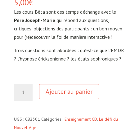
5,00
€
Les cours Bêta sont des temps d’échange avec le
Père Joseph-Marie
qui répond aux questions,
critiques, objections des participants : un bon moyen
pour (re)découvrir la foi de manière interactive !
Trois questions sont abordées : qu’est-ce que l’EMDR
? l’hypnose éricksonienne ? les états sophroniques ?
quantité
Ajouter au panier
de
EMDR
-
UGS :
CB2301
Catégories :
Enseignement CD
,
Le défi du
Hypnose
Nouvel-Age
ericksonienne
-