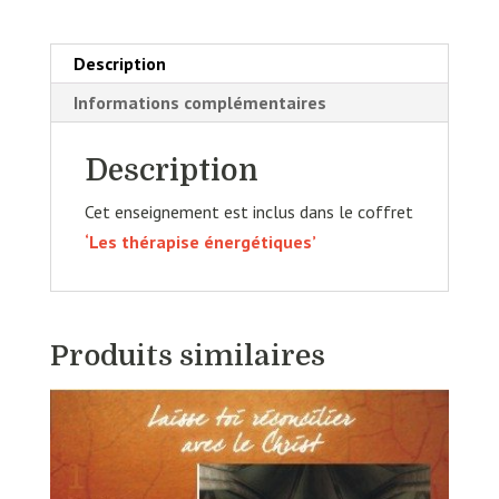
les
états
Description
modifiés
Informations complémentaires
de
conscience
Description
-
Cet enseignement est inclus dans le coffret
‘Les thérapise énergétiques’
Produits similaires