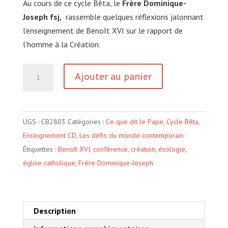
Au cours de ce cycle Bêta,
le
Frère Dominique-
Joseph fsj,
rassemble quelques réflexions jalonnant
l’enseignement de Benoît XVI sur le rapport de
l’homme à la Création.
quantité
Ajouter au panier
de
L'Homme
dans
UGS :
CB2803
Catégories :
Ce que dit le Pape
,
Cycle Bêta
,
la
Enseignement CD
,
Les défis du monde contemporain
Création
Étiquettes :
Benoît XVI
,
conférence
,
création
,
écologie
,
selon
église catholique
,
Frère Dominique-Joseph
Benoît
XVI
Description