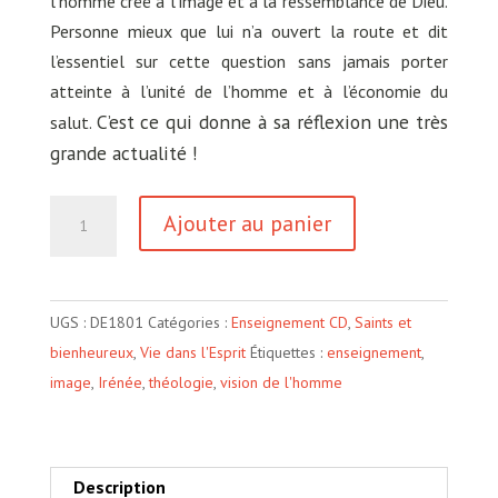
l’homme créé à l’image et à la ressemblance de Dieu.
Personne mieux que lui n’a ouvert la route et dit
l’essentiel sur cette question sans jamais porter
atteinte à l’unité de l’homme et à l’économie du
C’est ce qui donne à sa réflexion une très
salut.
grande actualité !
quantité
Ajouter au panier
de
La
vision
UGS :
DE1801
Catégories :
Enseignement CD
,
Saints et
de
bienheureux
,
Vie dans l'Esprit
Étiquettes :
enseignement
,
l'homme
image
,
Irénée
,
théologie
,
vision de l'homme
chez
saint
Irénée
Description