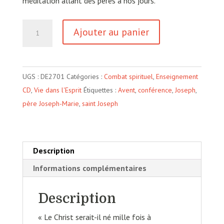
méditation allant des pères à nos jours.
quantité
Ajouter au panier
de
La
naissance
UGS :
DE2701
Catégories :
Combat spirituel
,
Enseignement
de
CD
,
Vie dans l'Esprit
Étiquettes :
Avent
,
conférence
,
Joseph
,
Dieu
père Joseph-Marie
,
saint Joseph
dans
l'âme
Description
Informations complémentaires
Description
« Le Christ serait-il né mille fois à