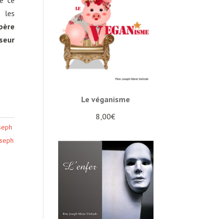
de ce
 les
père
seur
Le véganisme
8,00
€
oseph
oseph