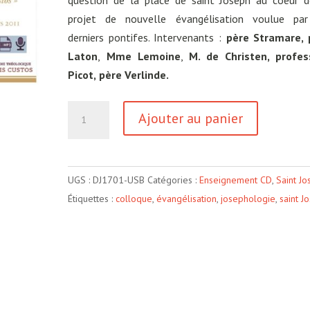
question de la place de saint Joseph au coeur 
projet de nouvelle évangélisation voulue par
derniers pontifes. Intervenants :
père Stramare,
Laton
,
Mme
Lemoine
,
M. de Christen, profes
Picot,
père Verlinde.
quantité
Ajouter au panier
de
La
place
UGS :
DJ1701-USB
Catégories :
Enseignement CD
,
Saint J
de
Étiquettes :
colloque
,
évangélisation
,
josephologie
,
saint J
saint
Joseph
dans
la
nouvelle
évangélisation