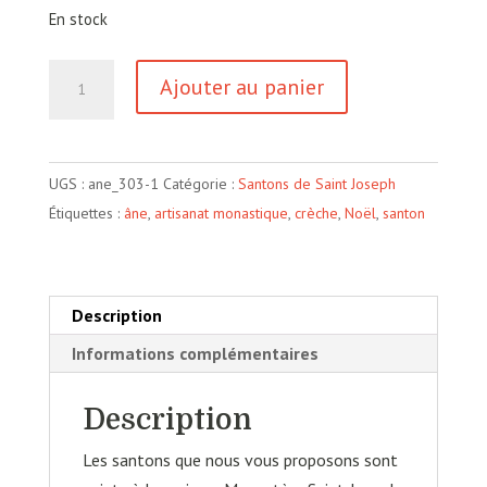
En stock
quantité
Ajouter au panier
de
Grand
Noir
UGS :
ane_303-1
Catégorie :
Santons de Saint Joseph
du
Étiquettes :
âne
,
artisanat monastique
,
crèche
,
Noël
,
santon
Berry
-
Santon
Âne
Description
couché
Informations complémentaires
Description
Les santons que nous vous proposons sont