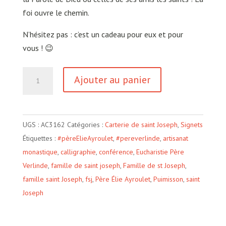
foi ouvre le chemin.
N’hésitez pas : c’est un cadeau pour eux et pour
vous ! 😉
quantité
Ajouter au panier
de
Heureux
les
UGS :
AC3162
Catégories :
Carterie de saint Joseph
,
Signets
invités
Étiquettes :
#pèreElieAyroulet
,
#pereverlinde
,
artisanat
au
monastique
,
calligraphie
,
conférence
,
Eucharistie Père
repas
Verlinde
,
famille de saint joseph
,
Famille de st Joseph
,
des
famille saint Joseph
,
fsj
,
Père Élie Ayroulet
,
Puimisson
,
saint
noces
Joseph
de
l'Agneau